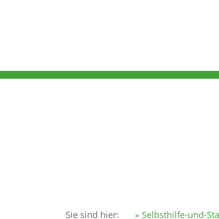
DER 
MIGR
Sie sind hier:
» Selbsthilfe-und-St