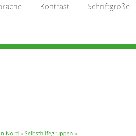
prache
Kontrast
Schriftgröße
NACHBARSCHAFT
ln Nord
»
Selbsthilfegruppen
»