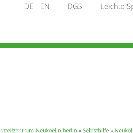
DE
EN
DGS
Leichte S
VEREIN
SELBSTHILFE
PFLEGE
ATION
adtteilzentrum-Neukoelln.berlin
»
Selbsthilfe
»
Neuköl