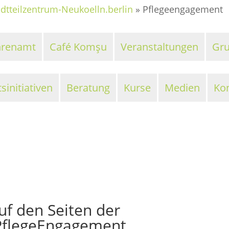
adtteilzentrum-Neukoelln.berlin
»
Pflegeengagement
hrenamt
Café Komşu
Veranstaltungen
Gr
initiativen
Beratung
Kurse
Medien
Ko
f den Seiten der
 PflegeEngagement