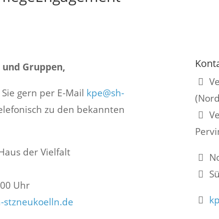
Kont
 und Gruppen,
Ve
 Sie gern per E-Mail
kpe@sh-
(Nord
elefonisch zu den bekannten
Ve
Pervi
aus der Vielfalt
No
Sü
.00 Uhr
kp
-stzneukoelln.de