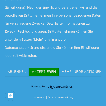
https://www.google.de/intl/de/
(Einwilligung). Nach der Einwilligung verarbeiten wir und die
policies/privacy
.
betroffenen Drittunternehmen Ihre personenbezogenen Daten
für verschiedene Zwecke. Detaillierte Informationen zu
Google Web Fonts
Zweck, Rechtsgrundlagen, Drittunternehmen können Sie
Diese Seite nutzt zur
unter dem Button "Mehr" und in unserer
einheitlichen Darstellung von
Datenschutzerklärung einsehen. Sie können Ihre Einwilligung
Schriftarten so genannte Web
jederzeit widerrufen.
Fonts, die von Google
bereitgestellt werden. Beim
ABLEHNEN
AKZEPTIEREN
MEHR INFORMATIONEN
Aufruf einer Seite lädt Ihr
Browser die benötigten Web
Powered by
Fonts in ihren Browsercache,
Impressum
|
Datenschutzerklärung
um Texte und Schriftarten