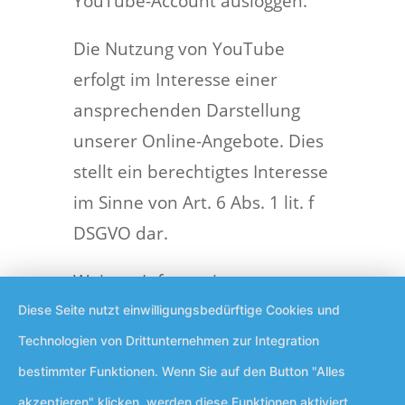
YouTube-Account ausloggen.
Die Nutzung von YouTube
erfolgt im Interesse einer
ansprechenden Darstellung
unserer Online-Angebote. Dies
stellt ein berechtigtes Interesse
im Sinne von Art. 6 Abs. 1 lit. f
DSGVO dar.
Weitere Informationen zum
Umgang mit Nutzerdaten
Diese Seite nutzt einwilligungsbedürftige Cookies und
finden Sie in der
Technologien von Drittunternehmen zur Integration
Datenschutzerklärung von
bestimmter Funktionen. Wenn Sie auf den Button "Alles
YouTube unter:
akzeptieren" klicken, werden diese Funktionen aktiviert