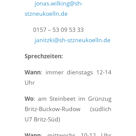
jonas.wilking@sh-
stzneukoelln.de
0157 – 53 09 53 33
janitzki@sh-stzneukoelln.de
Sprechzeiten:
Wann
: immer dienstags 12-14
Uhr
Wo
: am Steinbeet im Grünzug
Britz-Buckow-Rudow (südlich
U7 Britz-Süd)
Wann
: mittwochs 10-12 Uhr