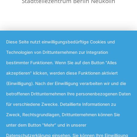
Stadtteilezentrum Berlin Neukölln
Diese Seite nutzt einwilligungsbedürftige Cookies und
Technologien von Drittunternehmen zur Integration
bestimmter Funktionen. Wenn Sie auf den Button "Alles
akzeptieren" klicken, werden diese Funktionen aktiviert
(Einwilligung). Nach der Einwilligung verarbeiten wir und die
betroffenen Drittunternehmen Ihre personenbezogenen Daten
für verschiedene Zwecke. Detaillierte Informationen zu
Zweck, Rechtsgrundlagen, Drittunternehmen können Sie
unter dem Button "Mehr" und in unserer
Datenschutzerklärung einsehen. Sie können Ihre Einwilligung