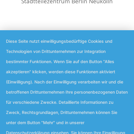
Stadtteilezentrum Berlin Neukölln
Diese Seite nutzt einwilligungsbedürftige Cookies und
Technologien von Drittunternehmen zur Integration
bestimmter Funktionen. Wenn Sie auf den Button "Alles
akzeptieren" klicken, werden diese Funktionen aktiviert
(Einwilligung). Nach der Einwilligung verarbeiten wir und die
betroffenen Drittunternehmen Ihre personenbezogenen Daten
für verschiedene Zwecke. Detaillierte Informationen zu
Zweck, Rechtsgrundlagen, Drittunternehmen können Sie
unter dem Button "Mehr" und in unserer
Datenschutzerklärung einsehen. Sie können Ihre Einwilligung