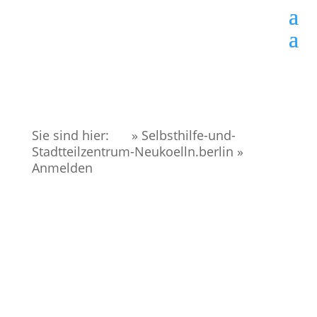
Sie sind hier:
» Selbsthilfe-und-
Stadtteilzentrum-Neukoelln.berlin
»
Anmelden
Benutzername oder E-Mail-Adresse
Passwort