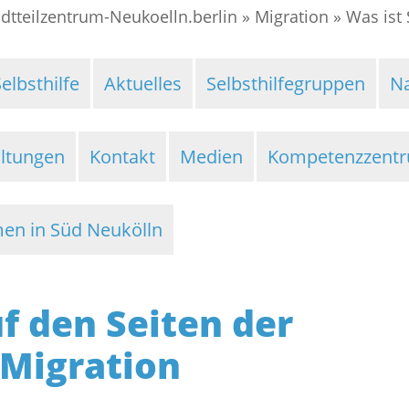
adtteilzentrum-Neukoelln.berlin
»
Migration
»
Was ist 
elbsthilfe
Aktuelles
Selbsthilfegruppen
N
altungen
Kontakt
Medien
Kompetenzzent
n in Süd Neukölln
 den Seiten der
 Migration