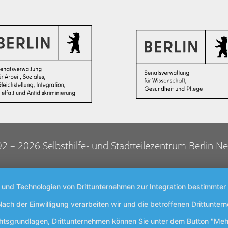
2 – 2026 Selbsthilfe- und Stadtteilezentrum Berlin Ne
s und Technologien von Drittunternehmen zur Integration bestimmter 
. Nach der Einwilligung verarbeiten wir und die betroffenen Drittun
chtsgrundlagen, Drittunternehmen können Sie unter dem Button "Meh