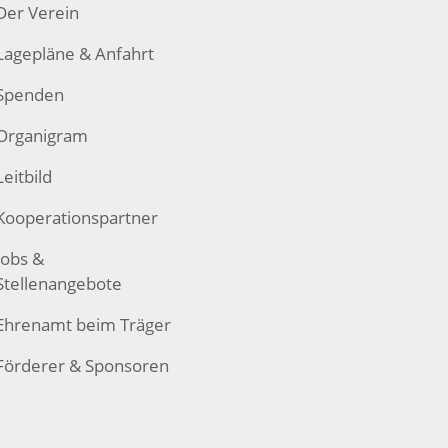
Der Verein
Lagepläne & Anfahrt
Spenden
Organigram
Leitbild
Kooperationspartner
Jobs &
Stellenangebote
Ehrenamt beim Träger
Förderer & Sponsoren