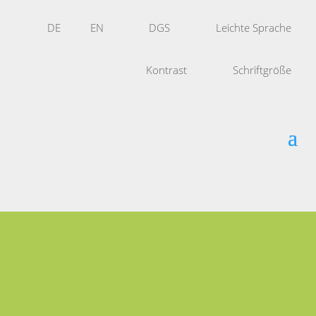
DE
EN
DGS
Leichte Sprache
Kontrast
Schriftgröße