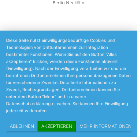
Berlin Neukölln
Diese Seite nutzt einwilligungsbedürftige Cookies und
Technologien von Drittunternehmen zur Integration
bestimmter Funktionen. Wenn Sie auf den Button "Alles
akzeptieren" klicken, werden diese Funktionen aktiviert
(Einwilligung). Nach der Einwilligung verarbeiten wir und die
betroffenen Drittunternehmen Ihre personenbezogenen Daten
für verschiedene Zwecke. Detaillierte Informationen zu
Zweck, Rechtsgrundlagen, Drittunternehmen können Sie
unter dem Button "Mehr" und in unserer
Datenschutzerklärung einsehen. Sie können Ihre Einwilligung
jederzeit widerrufen.
ABLEHNEN
AKZEPTIEREN
MEHR INFORMATIONEN