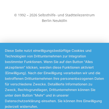
© 1992 – 2026 Selbsthilfe- und Stadtteilezentrum
Berlin Neukölln
Diese Seite nutzt einwilligungsbedürftige Cookies und
Technologien von Drittunternehmen zur Integration
bestimmter Funktionen. Wenn Sie auf den Button "Alles
akzeptieren" klicken, werden diese Funktionen aktiviert
(Einwilligung). Nach der Einwilligung verarbeiten wir und die
betroffenen Drittunternehmen Ihre personenbezogenen Daten
für verschiedene Zwecke. Detaillierte Informationen zu
Zweck, Rechtsgrundlagen, Drittunternehmen können Sie
unter dem Button "Mehr" und in unserer
Datenschutzerklärung einsehen. Sie können Ihre Einwilligung
jederzeit widerrufen.