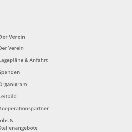
Der Verein
Der Verein
Lagepläne & Anfahrt
Spenden
Organigram
Leitbild
Kooperationspartner
Jobs &
Stellenangebote