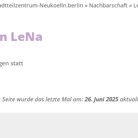
adtteilzentrum-Neukoelln.berlin
»
Nachbarschaft
»
L
en LeNa
gen statt
e Seite wurde das letzte Mal am:
26. Juni 2025
aktuali