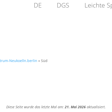
DE
DGS
Leichte S
FLEGE
NACHBARSCHAFT
MIGR
ntrum-Neukoelln.berlin
»
Süd
Diese Seite wurde das letzte Mal am:
21. Mai 2026
aktualisiert.