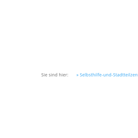
DER VEREIN
SELBSTHILFE
P
Sie sind hier:
» Selbsthilfe-und-Stadtteilze