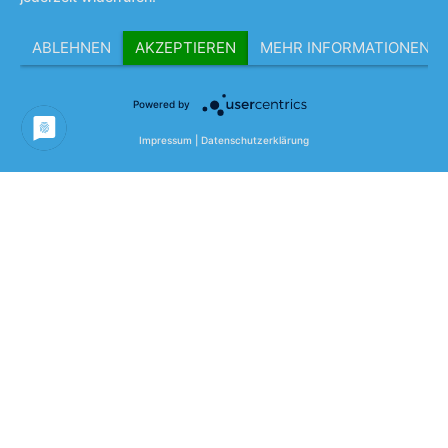
ABLEHNEN
AKZEPTIEREN
MEHR INFORMATIONEN
© 1992 – 2026 Selbsthilfe- und Stadtteilezentrum
Berlin Neukölln
Powered by
Impressum
|
Datenschutzerklärung