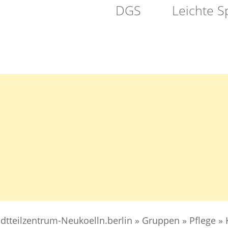
DGS
Leichte S
VEREIN
SELBSTHILFE
PFLEGE
ATION
adtteilzentrum-Neukoelln.berlin
»
Gruppen
»
Pflege
»