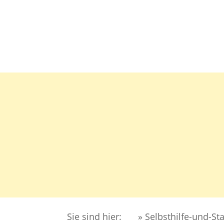
DER 
MIGR
Sie sind hier:
» Selbsthilfe-und-St