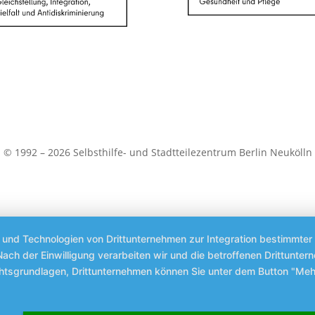
© 1992 – 2026 Selbsthilfe- und Stadtteilezentrum Berlin Neukölln
s und Technologien von Drittunternehmen zur Integration bestimmter 
. Nach der Einwilligung verarbeiten wir und die betroffenen Drittun
chtsgrundlagen, Drittunternehmen können Sie unter dem Button "Meh