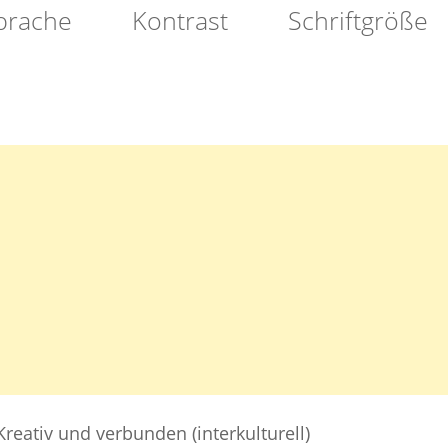
prache
Kontrast
Schriftgröße
NACHBARSCHAFT
Kreativ und verbunden (interkulturell)