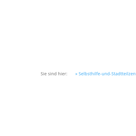
DER VEREIN
SELBSTHILFE
P
Sie sind hier:
» Selbsthilfe-und-Stadtteilze