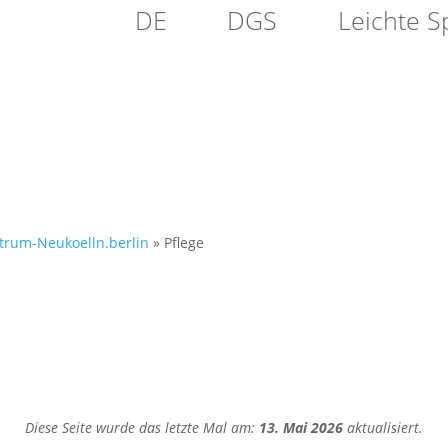
DE
DGS
Leichte S
FLEGE
NACHBARSCHAFT
MIGR
ntrum-Neukoelln.berlin
»
Pflege
Diese Seite wurde das letzte Mal am:
13. Mai 2026
aktualisiert.