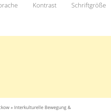
prache
Kontrast
Schriftgröße
NACHBARSCHAFT
ckow
»
Interkulturelle Bewegung &