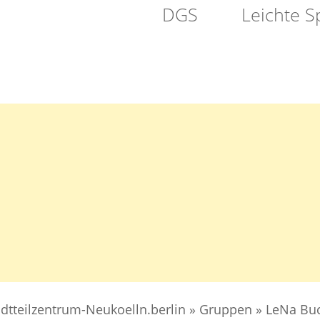
DGS
Leichte S
VEREIN
SELBSTHILFE
PFLEGE
ATION
adtteilzentrum-Neukoelln.berlin
»
Gruppen
»
LeNa Bu