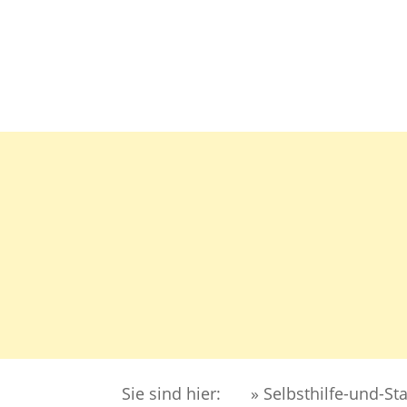
DER 
MIGR
Sie sind hier:
» Selbsthilfe-und-St