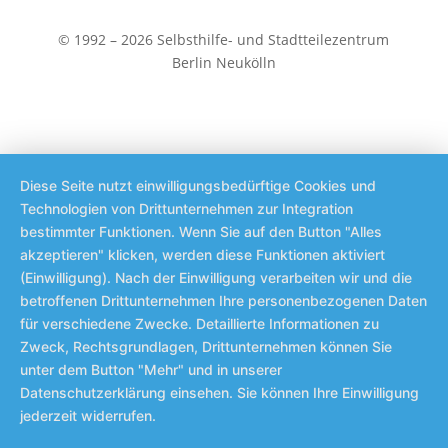
© 1992 – 2026 Selbsthilfe- und Stadtteilezentrum
Berlin Neukölln
Diese Seite nutzt einwilligungsbedürftige Cookies und
Technologien von Drittunternehmen zur Integration
bestimmter Funktionen. Wenn Sie auf den Button "Alles
akzeptieren" klicken, werden diese Funktionen aktiviert
(Einwilligung). Nach der Einwilligung verarbeiten wir und die
betroffenen Drittunternehmen Ihre personenbezogenen Daten
für verschiedene Zwecke. Detaillierte Informationen zu
Zweck, Rechtsgrundlagen, Drittunternehmen können Sie
unter dem Button "Mehr" und in unserer
Datenschutzerklärung einsehen. Sie können Ihre Einwilligung
jederzeit widerrufen.