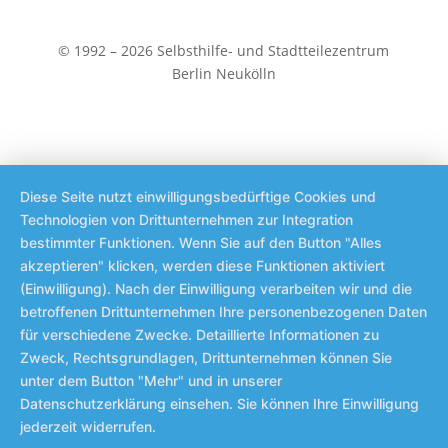
© 1992 – 2026 Selbsthilfe- und Stadtteilezentrum
Berlin Neukölln
Diese Seite nutzt einwilligungsbedürftige Cookies und
Technologien von Drittunternehmen zur Integration
bestimmter Funktionen. Wenn Sie auf den Button "Alles
akzeptieren" klicken, werden diese Funktionen aktiviert
(Einwilligung). Nach der Einwilligung verarbeiten wir und die
betroffenen Drittunternehmen Ihre personenbezogenen Daten
für verschiedene Zwecke. Detaillierte Informationen zu
Zweck, Rechtsgrundlagen, Drittunternehmen können Sie
unter dem Button "Mehr" und in unserer
Datenschutzerklärung einsehen. Sie können Ihre Einwilligung
jederzeit widerrufen.