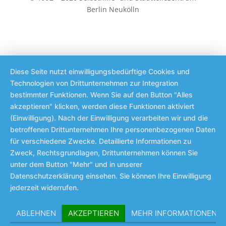
Berlin Neukölln
Diese Seite nutzt einwilligungsbedürftige Cookies und
Technologien von Drittunternehmen zur Integration
bestimmter Funktionen. Wenn Sie auf den Button "Alles
akzeptieren" klicken, werden diese Funktionen aktiviert
(Einwilligung). Nach der Einwilligung verarbeiten wir und die
betroffenen Drittunternehmen Ihre personenbezogenen Daten
für verschiedene Zwecke. Detaillierte Informationen zu
Zweck, Rechtsgrundlagen, Drittunternehmen können Sie
unter dem Button "Mehr" und in unserer
Datenschutzerklärung einsehen. Sie können Ihre Einwilligung
jederzeit widerrufen.
ABLEHNEN
AKZEPTIEREN
MEHR INFORMATIONEN