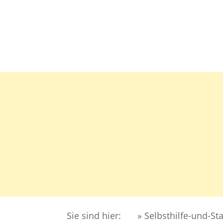
DER 
MIGR
Sie sind hier:
» Selbsthilfe-und-St