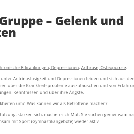
 Gruppe – Gelenk und
zen
hronische Erkrankungen, Depressionen
,
Arthrose, Osteoporose
.
unter Antriebslosigkeit und Depressionen leiden und sich aus dem
enen über die Krankheitsprobleme auszutauschen und von Erfahrun
rungen, Kenntnissen und über ihre Ängste.
ankheiten um? Was können wir als Betroffene machen?
stützung, stärken sich, machen sich Mut. Sie suchen gemeinsam 
insam mit Sport (Gymnastikangebote) wieder aktiv