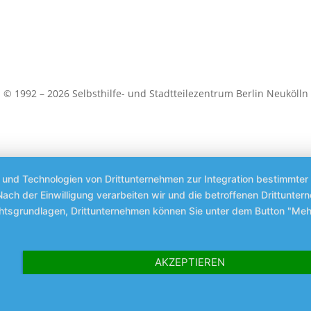
© 1992 – 2026 Selbsthilfe- und Stadtteilezentrum Berlin Neukölln
s und Technologien von Drittunternehmen zur Integration bestimmter 
. Nach der Einwilligung verarbeiten wir und die betroffenen Drittun
chtsgrundlagen, Drittunternehmen können Sie unter dem Button "Meh
AKZEPTIEREN