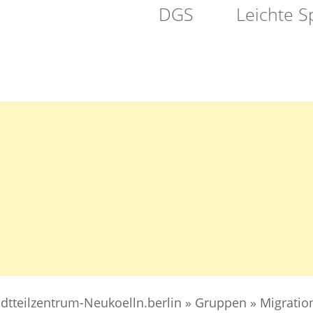
DGS
Leichte S
VEREIN
SELBSTHILFE
PFLEGE
ATION
adtteilzentrum-Neukoelln.berlin
»
Gruppen
»
Migratio